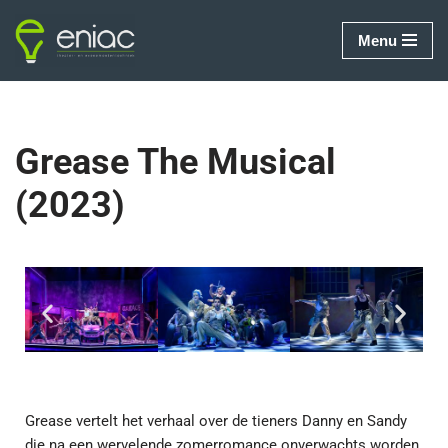
Menu
Ga
naar
de
inhoud
Grease The Musical
(2023)
Grease vertelt het verhaal over de tieners Danny en Sandy
die na een wervelende zomerromance onverwachts worden