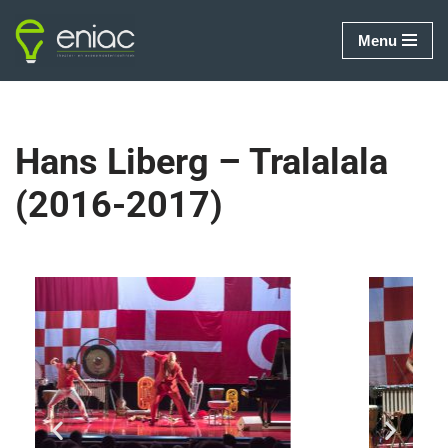
Menu
Ga
naar
de
inhoud
Hans Liberg – Tralalala
(2016-2017)