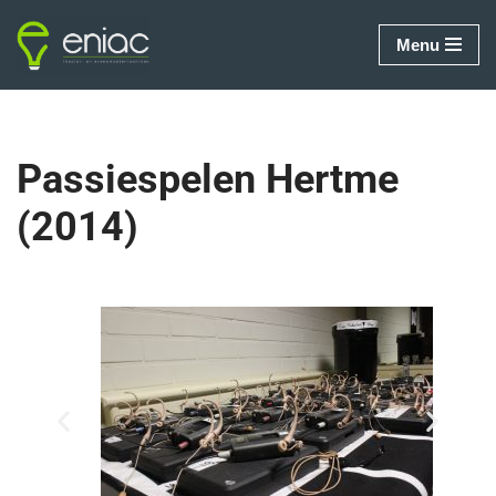
Menu
Ga
naar
de
inhoud
Passiespelen Hertme
(2014)