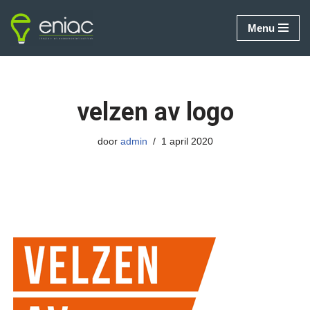
Menu
Ga
naar
de
inhoud
velzen av logo
door
admin
1 april 2020