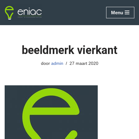
Menu
Ga
naar
de
inhoud
beeldmerk vierkant
door
admin
27 maart 2020