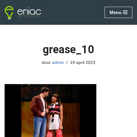
Menu
Ga
naar
de
inhoud
grease_10
door
admin
19 april 2023