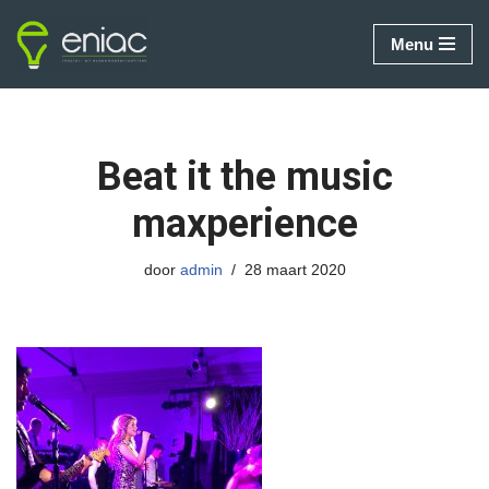
Menu
Ga
naar
de
inhoud
Beat it the music
maxperience
door
admin
28 maart 2020