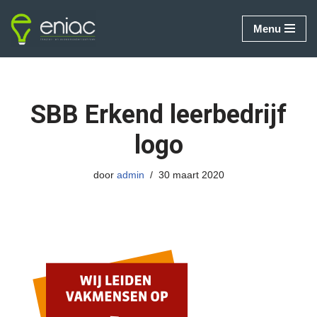
Menu
Ga
naar
de
inhoud
SBB Erkend leerbedrijf
logo
door
admin
30 maart 2020