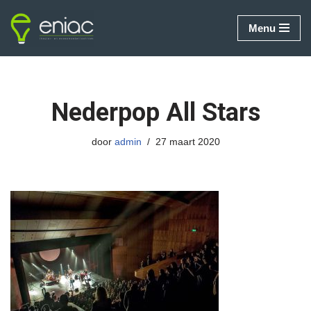
Menu
Ga
naar
de
inhoud
Nederpop All Stars
door
admin
27 maart 2020