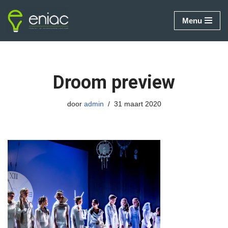
Menu
Ga
naar
de
inhoud
Droom preview
door
admin
31 maart 2020